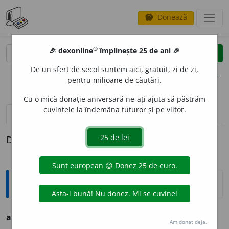
Donează
savings
®
®
🎉 dexonline
împlinește 25 de ani 🎉
caută
clear
search
De un sfert de secol suntem aici, gratuit, zi de zi,
opțiuni
pentru milioane de căutări.
Cu o mică donație aniversară ne-ați ajuta să păstrăm
cuvintele la îndemâna tuturor și pe viitor.
definiții (1)
Definiția cu ID-ul 780283:
Ortografice DOOM
afectuozit
a
te
(-tu-o-)
s. f.
,
g.-d.
art.
afectuozit
ă
ții
Am donat deja.