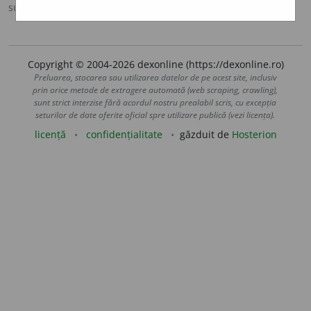
sursa:
DOOM 2 (2005)
adăugată de
raduborza
acțiuni
Copyright © 2004-2026 dexonline (https://dexonline.ro)
Preluarea, stocarea sau utilizarea datelor de pe acest site, inclusiv
prin orice metode de extragere automată (web scraping, crawling),
sunt strict interzise fără acordul nostru prealabil scris, cu excepția
seturilor de date oferite oficial spre utilizare publică (vezi licența).
licență
confidențialitate
găzduit de
Hosterion