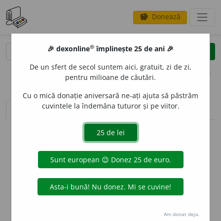
Donează
savings
®
®
🎉 dexonline
împlinește 25 de ani 🎉
caută
clear
search
De un sfert de secol suntem aici, gratuit, zi de zi,
opțiuni
pentru milioane de căutări.
Cu o mică donație aniversară ne-ați ajuta să păstrăm
cuvintele la îndemâna tuturor și pe viitor.
sinteza definițiilor (1)
definiții (12)
declinări
info
Aceste definiții sunt compilate de
echipa dexonline. Definițiile
originale se află pe fila
definiții
.
info
Puteți reordona filele pe pagina de
preferințe
.
ascunde
Am donat deja.