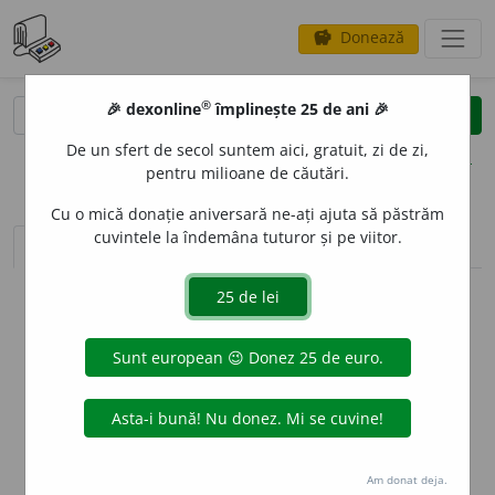
Donează
savings
®
®
🎉 dexonline
împlinește 25 de ani 🎉
caută
clear
search
De un sfert de secol suntem aici, gratuit, zi de zi,
opțiuni
pentru milioane de căutări.
Cu o mică donație aniversară ne-ați ajuta să păstrăm
cuvintele la îndemâna tuturor și pe viitor.
sinteza definițiilor (1)
definiții (9)
declinări
info
Aceste definiții sunt compilate de
echipa dexonline. Definițiile
originale se află pe fila
definiții
.
info
Puteți reordona filele pe pagina de
preferințe
.
ascunde
Am donat deja.