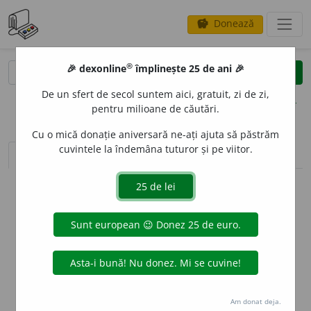
Donează
savings
®
®
🎉 dexonline
împlinește 25 de ani 🎉
caută
clear
search
De un sfert de secol suntem aici, gratuit, zi de zi,
opțiuni
pentru milioane de căutări.
Cu o mică donație aniversară ne-ați ajuta să păstrăm
cuvintele la îndemâna tuturor și pe viitor.
sinteza definițiilor (1)
definiții (3)
declinări
info
Aceste definiții sunt compilate de
echipa dexonline. Definițiile
originale se află pe fila
definiții
.
info
Puteți reordona filele pe pagina de
preferințe
.
ascunde
Am donat deja.