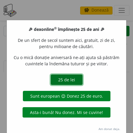
Donează
savings
®
®
🎉 dexonline
împlinește 25 de ani 🎉
caută
clear
search
De un sfert de secol suntem aici, gratuit, zi de zi,
opțiuni
pentru milioane de căutări.
Cu o mică donație aniversară ne-ați ajuta să păstrăm
cuvintele la îndemâna tuturor și pe viitor.
sinteza definițiilor (1)
definiții (8)
declinări
info
Aceste definiții sunt compilate de
echipa dexonline. Definițiile
originale se află pe fila
definiții
.
info
Puteți reordona filele pe pagina de
preferințe
.
ascunde
Am donat deja.