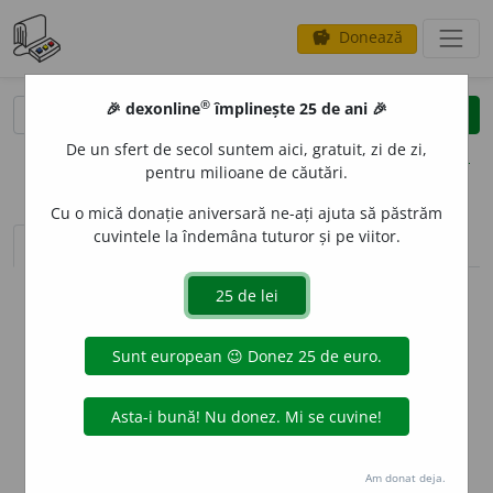
Donează
savings
®
®
🎉 dexonline
împlinește 25 de ani 🎉
caută
clear
search
De un sfert de secol suntem aici, gratuit, zi de zi,
opțiuni
pentru milioane de căutări.
Cu o mică donație aniversară ne-ați ajuta să păstrăm
cuvintele la îndemâna tuturor și pe viitor.
sinteza definițiilor (1)
definiții (9)
declinări
info
Aceste definiții sunt compilate de
echipa dexonline. Definițiile
originale se află pe fila
definiții
.
info
Puteți reordona filele pe pagina de
preferințe
.
ascunde
Am donat deja.