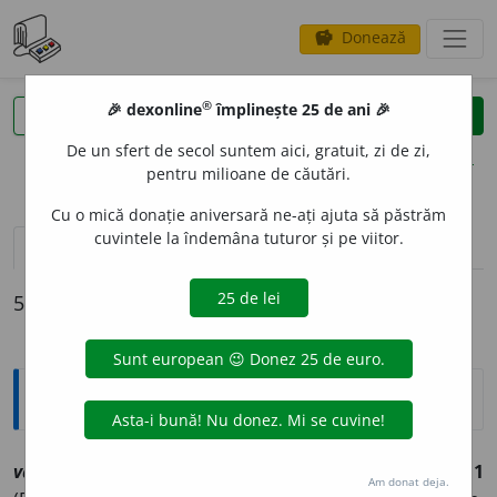
Donează
savings
®
®
🎉 dexonline
împlinește 25 de ani 🎉
caută
clear
search
De un sfert de secol suntem aici, gratuit, zi de zi,
opțiuni
pentru milioane de căutări.
Cu o mică donație aniversară ne-ați ajuta să păstrăm
cuvintele la îndemâna tuturor și pe viitor.
pronunție
(50)
volume_up
definiții (5)
declinări
5 definiții pentru
Var
Explicative DEX
1
2
var
sm
[
At:
LTR
/
Pl
:
~i
/
E:
v
(olt) +
a
(mper) +
r
(eactiv)]
1
Am donat deja.