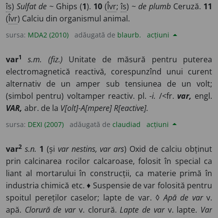
îs
)
Sulfat de ~
Ghips (
1
).
10
(
Îvr
;
îs
)
~ de plumb
Ceruză.
11
(
Îvr
) Calciu din organismul animal.
sursa:
MDA2 (2010)
adăugată de
blaurb.
acțiuni
1
var
s.m. (fiz.)
Unitate de măsură pentru puterea
electromagnetică reactivă, corespunzînd unui curent
alternativ de un amper sub tensiunea de un volt;
(simbol pentru) voltamper reactiv. pl.
-i.
/<fr.
var,
engl.
VAR,
abr. de la
V[olt]-A[mpere] R[eactive].
sursa:
DEXI (2007)
adăugată de
claudiad
acțiuni
2
var
s.n.
1
(și
var nestins, var ars
) Oxid de calciu obținut
prin calcinarea rocilor calcaroase, folosit în special ca
liant al mortarului în construcții, ca materie primă în
industria chimică etc. ♦ Suspensie de var folosită pentru
spoitul pereților caselor; lapte de var. ◊
Apă de var
v.
apă.
Clorură de var
v. clorură.
Lapte de var
v. lapte.
Var