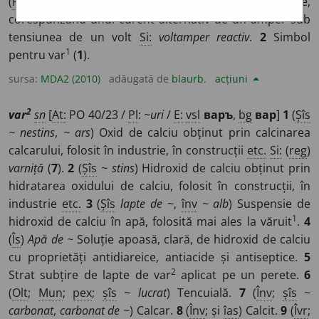
(
Fiz
) Unitate de măsură a puterii electrice reactive,
corespunzând unui curent alternativ de un amper sub
tensiunea de un volt
Si:
voltamper reactiv
.
2
Simbol
1
pentru var
(
1
).
sursa:
MDA2 (2010)
adăugată de
blaurb.
acțiuni
2
var
sn
[
At:
PO 40/23 /
Pl
:
~uri
/
E:
vsl
варъ
,
bg
вар
]
1
(
Șîs
~ nestins
,
~ ars
) Oxid de calciu obținut prin calcinarea
calcarului, folosit în industrie, în construcții
etc.
Si:
(
reg
)
varniță
(
7
).
2
(
Șîs
~ stins
) Hidroxid de calciu obținut prin
hidratarea oxidului de calciu, folosit în construcții, în
industrie
etc.
3
(
Șîs
lapte de ~
,
înv
~ alb
) Suspensie de
1
hidroxid de calciu în apă, folosită mai ales la văruit
.
4
(
Îs
)
Apă de ~
Soluție apoasă, clară, de hidroxid de calciu
cu proprietăți antidiareice, antiacide și antiseptice.
5
2
Strat subțire de lapte de var
aplicat pe un perete.
6
(
Olt
;
Mun
;
pex
;
șîs
~ lucrat
) Tencuială.
7
(
Înv
;
șîs
~
carbonat
,
carbonat de ~
) Calcar.
8
(
Înv
; și
îas
) Calcit.
9
(
Îvr
;