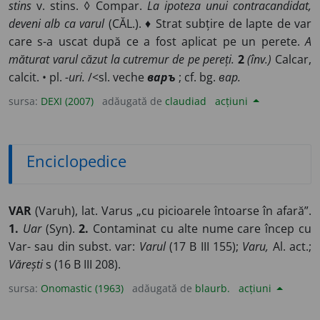
stins
v. stins. ◊ Compar.
La ipoteza unui contracandidat,
deveni alb ca varul
(CĂL.). ♦ Strat subțire de lapte de var
care s-a uscat după ce a fost aplicat pe un perete.
A
măturat varul căzut la cutremur de pe pereți.
2
(înv.)
Calcar,
calcit. • pl.
-uri.
/<sl. veche
варъ
; cf. bg.
вар.
sursa:
DEXI (2007)
adăugată de
claudiad
acțiuni
Enciclopedice
VAR
(Varuh), lat. Varus „cu picioarele întoarse în afară”.
1.
Uar
(Syn).
2.
Contaminat cu alte nume care încep cu
Var- sau din subst. var:
Varul
(17 B III 155);
Varu,
Al. act.;
Vărești
s (16 B III 208).
sursa:
Onomastic (1963)
adăugată de
blaurb.
acțiuni