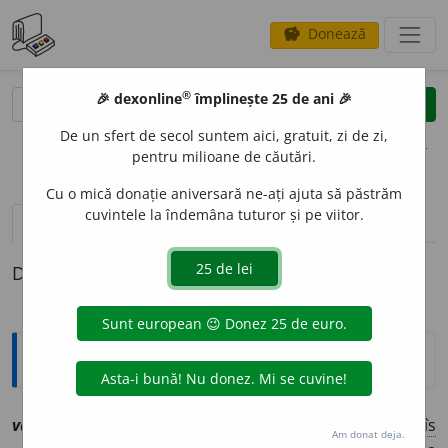
Donează
savings
®
®
🎉 dexonline
împlinește 25 de ani 🎉
caută
clear
search
De un sfert de secol suntem aici, gratuit, zi de zi,
opțiuni
pentru milioane de căutări.
Cu o mică donație aniversară ne-ați ajuta să păstrăm
cuvintele la îndemâna tuturor și pe viitor.
pronunție
(50)
volume_up
definiții (1)
Definiția cu ID-ul 1218977:
Explicative DEX
2
var
sn
[
At:
PO 40/23 /
Pl
:
~uri
/
E:
vsl
варъ
,
bg
вар
]
1
(
Șîs
Am donat deja.