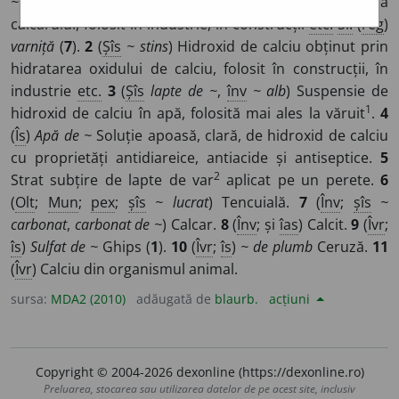
~ nestins
,
~ ars
) Oxid de calciu obținut prin calcinarea
calcarului, folosit în industrie, în construcții
etc.
Si:
(
reg
)
varniță
(
7
).
2
(
Șîs
~ stins
) Hidroxid de calciu obținut prin
hidratarea oxidului de calciu, folosit în construcții, în
industrie
etc.
3
(
Șîs
lapte de ~
,
înv
~ alb
) Suspensie de
1
hidroxid de calciu în apă, folosită mai ales la văruit
.
4
(
Îs
)
Apă de ~
Soluție apoasă, clară, de hidroxid de calciu
cu proprietăți antidiareice, antiacide și antiseptice.
5
2
Strat subțire de lapte de var
aplicat pe un perete.
6
(
Olt
;
Mun
;
pex
;
șîs
~ lucrat
) Tencuială.
7
(
Înv
;
șîs
~
carbonat
,
carbonat de ~
) Calcar.
8
(
Înv
; și
îas
) Calcit.
9
(
Îvr
;
îs
)
Sulfat de ~
Ghips (
1
).
10
(
Îvr
;
îs
)
~ de plumb
Ceruză.
11
(
Îvr
) Calciu din organismul animal.
sursa:
MDA2 (2010)
adăugată de
blaurb.
acțiuni
Copyright © 2004-2026 dexonline (https://dexonline.ro)
Preluarea, stocarea sau utilizarea datelor de pe acest site, inclusiv