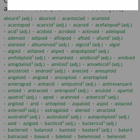
Cuvinte care se flexionează conform
acestui model (maximum 100 afișate)
1
absurd
(adj.)
aburind
acantoclad
acantoid
1
2
acantopod
acaricid
(adj.)
acaroid
acefalopod
(adj.)
1
acid
(adj.)
acidoid
acridoid
actinoid
adelopod
1
adenoid
adipoid
afilopod
aftoid
afund
(adj.)
1
1
alantoid
albuminoid
(adj.)
algicid
(adj.)
algid
1
algoid
alifatoid
aliped
alopoliploid
(adj.)
1
2
amfidiploid
(adj.)
amiantoid
amibicid
(adj.)
amiboid
1
1
2
amigdaloid
(adj.)
amiloid
(adj.)
amoebicid
(adj.)
1
ancistroid
android
(adj.)
anecoid
aneuploid
angeloid
angioid
anizoploid
anortoploid
1
anterograd
antiacid
antiputrid
(adj.)
antirevanșard
1
antoid
antracoid
antropoid
(adj.)
anuloid
apartid
1
1
apatrid
(adj.)
apod
arahnoid
arboricid
(adj.)
argiloid
arid
artioploid
aspaloid
aspid
astacoid
2
asteroid
(adj.)
astragaloid
ateroid
atractoid
2
1
1
australid
(adj.)
australoid
(adj.)
autopoliploid
(adj.)
1
1
avid
azigoid
bacilicid
(adj.)
bactericid
(adj.)
1
bacteroid
balanoid
bantoid
bastard
(adj.)
batard
batracoid
bavard
bdeloid
belemnoid
belonoid