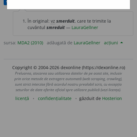
corectat(ă)
În original:
vz
smerduit
, care te trimite la
cuvântul
smreduit
—
LauraGellner
sursa:
MDA2 (2010)
adăugată de
LauraGellner
acțiuni
Copyright © 2004-2026 dexonline (https://dexonline.ro)
Preluarea, stocarea sau utilizarea datelor de pe acest site, inclusiv
prin orice metode de extragere automată (web scraping, crawling),
sunt strict interzise fără acordul nostru prealabil scris, cu excepția
seturilor de date oferite oficial spre utilizare publică (vezi licența).
licență
confidențialitate
găzduit de
Hosterion