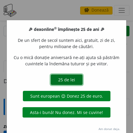
Donează
savings
®
®
🎉 dexonline
împlinește 25 de ani 🎉
caută
clear
search
De un sfert de secol suntem aici, gratuit, zi de zi,
opțiuni
pentru milioane de căutări.
Cu o mică donație aniversară ne-ați ajuta să păstrăm
cuvintele la îndemâna tuturor și pe viitor.
definiții (1)
Definiția cu ID-ul 1220250:
Explicative DEX
[1]
zmerdu
i
t, ~ă
a
vz
smreduit
Am donat deja.