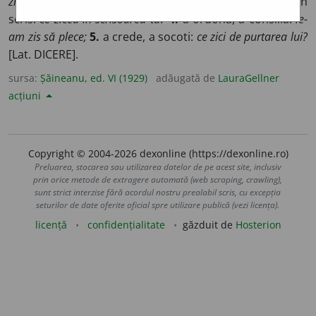
zic de dor
AL.
ce cu fluierul îți zice
EM.;
3.
a exprima prin
scris:
ce zicea în scrisoarea ta?
4.
a ordona, a consilia:
le-
am zis să plece;
5.
a crede, a socoti:
ce zici de purtarea lui?
[Lat. DICERE].
sursa:
Șăineanu, ed. VI (1929)
adăugată de
LauraGellner
acțiuni
Copyright © 2004-2026 dexonline (https://dexonline.ro)
Preluarea, stocarea sau utilizarea datelor de pe acest site, inclusiv
prin orice metode de extragere automată (web scraping, crawling),
sunt strict interzise fără acordul nostru prealabil scris, cu excepția
seturilor de date oferite oficial spre utilizare publică (vezi licența).
licență
confidențialitate
găzduit de
Hosterion