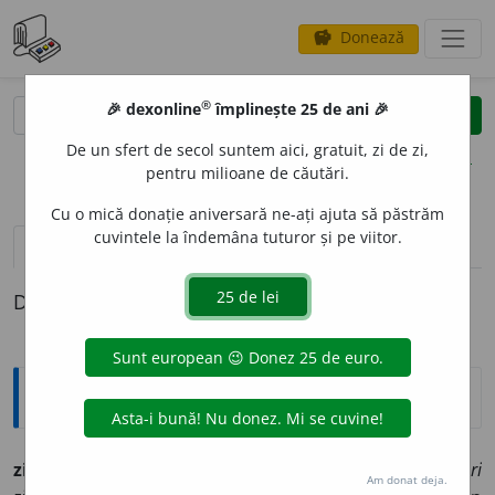
Donează
savings
®
®
🎉 dexonline
împlinește 25 de ani 🎉
caută
clear
search
De un sfert de secol suntem aici, gratuit, zi de zi,
opțiuni
pentru milioane de căutări.
Cu o mică donație aniversară ne-ați ajuta să păstrăm
cuvintele la îndemâna tuturor și pe viitor.
pronunție
(50)
volume_up
definiții (1)
Definiția cu ID-ul 814727:
Explicative DEX
zice
v.
1.
a rosti prin vorbe:
zi să vie;
2.
a cânta:
doine cari
Am donat deja.