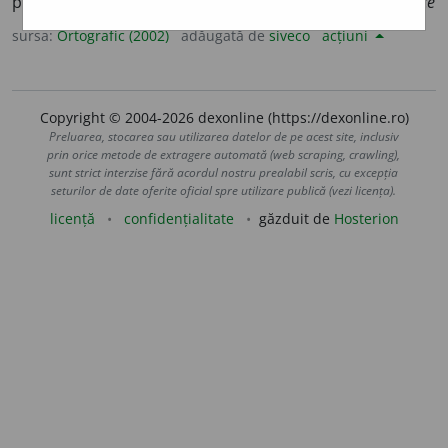
perf. s. 1 sg.
zis
e
i,
1 pl.
z
i
serăm;
imper. 2 sg.
zi,
neg.
nu z
i
ce
sursa:
Ortografic (2002)
adăugată de
siveco
acțiuni
Copyright © 2004-2026 dexonline (https://dexonline.ro)
Preluarea, stocarea sau utilizarea datelor de pe acest site, inclusiv
prin orice metode de extragere automată (web scraping, crawling),
sunt strict interzise fără acordul nostru prealabil scris, cu excepția
seturilor de date oferite oficial spre utilizare publică (vezi licența).
licență
confidențialitate
găzduit de
Hosterion