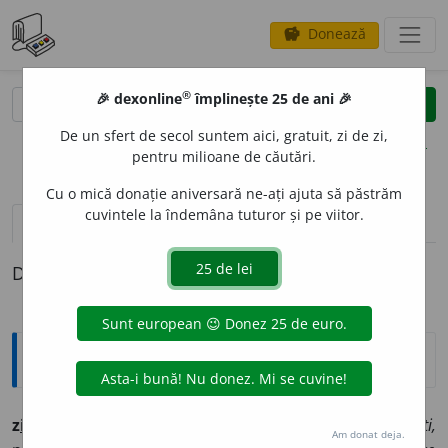
Donează
savings
®
®
🎉 dexonline
împlinește 25 de ani 🎉
caută
clear
search
De un sfert de secol suntem aici, gratuit, zi de zi,
opțiuni
pentru milioane de căutări.
Cu o mică donație aniversară ne-ați ajuta să păstrăm
cuvintele la îndemâna tuturor și pe viitor.
pronunție
(50)
volume_up
definiții (1)
Definiția cu ID-ul 294414:
Ortografice DOOM
z
i
ce
vb., ind. prez. 1 sg. și 3 pl.
zic,
1 pl.
z
i
cem,
2 pl.
z
i
ceți,
Am donat deja.