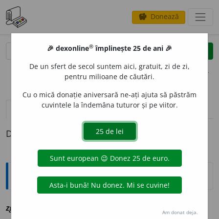
Donează
savings
®
®
🎉 dexonline
împlinește 25 de ani 🎉
caută
clear
search
De un sfert de secol suntem aici, gratuit, zi de zi,
opțiuni
pentru milioane de căutări.
Cu o mică donație aniversară ne-ați ajuta să păstrăm
cuvintele la îndemâna tuturor și pe viitor.
definiții (1)
Definiția cu ID-ul 1219166:
Explicative DEX
zgorn
i
v
vz
scorni
Am donat deja.