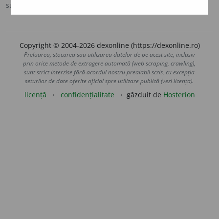
sursa:
MDA2 (2010)
adăugată de
LauraGellner
acțiuni
Copyright © 2004-2026 dexonline (https://dexonline.ro)
Preluarea, stocarea sau utilizarea datelor de pe acest site, inclusiv
prin orice metode de extragere automată (web scraping, crawling),
sunt strict interzise fără acordul nostru prealabil scris, cu excepția
seturilor de date oferite oficial spre utilizare publică (vezi licența).
licență
confidențialitate
găzduit de
Hosterion