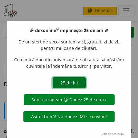
Donează
savings
®
®
🎉 dexonline
împlinește 25 de ani 🎉
caută
clear
search
De un sfert de secol suntem aici, gratuit, zi de zi,
opțiuni
pentru milioane de căutări.
Cu o mică donație aniversară ne-ați ajuta să păstrăm
cuvintele la îndemâna tuturor și pe viitor.
definiții (1)
Definiția cu ID-ul 814421:
Explicative DEX
zaif
a. indispus:
te-a căuta când ai fi zaif
AL. [Turc. ZAIF,
Am donat deja.