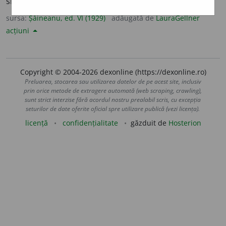
slab, infirm].
sursa:
Șăineanu, ed. VI (1929)
adăugată de
LauraGellner
acțiuni
Copyright © 2004-2026 dexonline (https://dexonline.ro)
Preluarea, stocarea sau utilizarea datelor de pe acest site, inclusiv
prin orice metode de extragere automată (web scraping, crawling),
sunt strict interzise fără acordul nostru prealabil scris, cu excepția
seturilor de date oferite oficial spre utilizare publică (vezi licența).
licență
confidențialitate
găzduit de
Hosterion