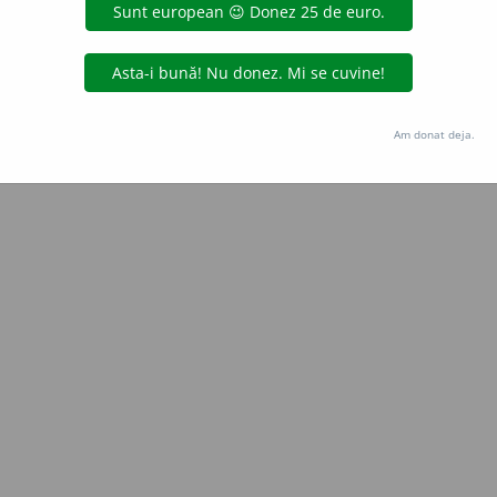
Copyright © 2004-2026 dexonline (https://dexonline.ro)
area datelor de pe acest site, inclusiv prin orice metode de extragere automată (web s
dul nostru prealabil scris, cu excepția seturilor de date oferite oficial spre utilizare pub
Am donat deja.
licență
confidențialitate
găzduit de
Hosterion