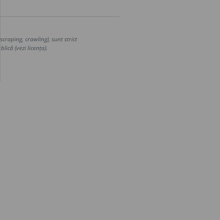
craping, crawling), sunt strict
lică (vezi licența).