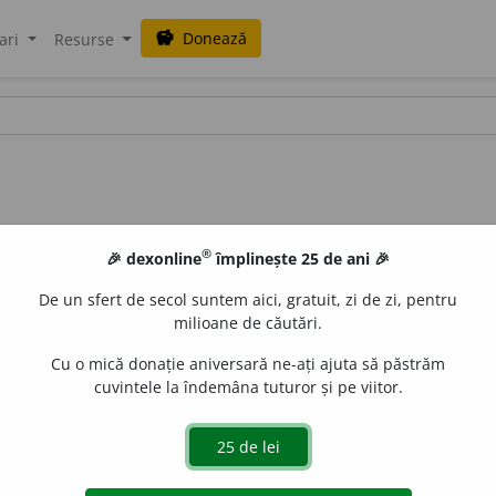
Donează
savings
ari
Resurse
®
🎉 dexonline
împlinește 25 de ani 🎉
De un sfert de secol suntem aici, gratuit, zi de zi, pentru
milioane de căutări.
Cu o mică donație aniversară ne-ați ajuta să păstrăm
cuvintele la îndemâna tuturor și pe viitor.
milia pămînturilor rare. [
Pron.
-riu.
/ <
fr.
yttrium
].
aGellner
acțiuni