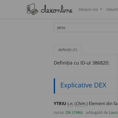
Despre noi
Volunt
®
definiții (1)
Definiția cu ID-ul 386820:
Explicative DEX
YTRIU
s.n.
(
Chim.
) Element din fa
sursa:
DN (1986)
adăugată de
Laur