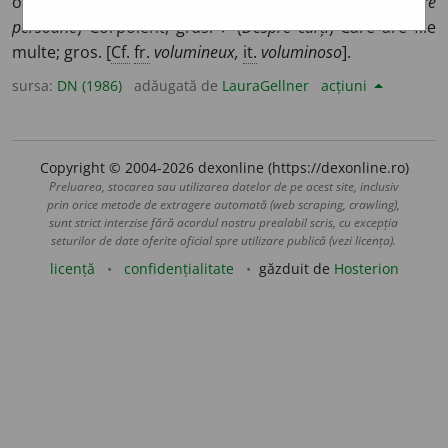
ocupă mult loc în spațiu; cuprinzător. ♦ (
Despre
persoane
) Corpolent, gras. ♦ (
Despre cărți
) Care are file
multe; gros. [
Cf.
fr.
volumineux,
it.
voluminoso
].
sursa:
DN (1986)
adăugată de
LauraGellner
acțiuni
Copyright © 2004-2026 dexonline (https://dexonline.ro)
Preluarea, stocarea sau utilizarea datelor de pe acest site, inclusiv
prin orice metode de extragere automată (web scraping, crawling),
sunt strict interzise fără acordul nostru prealabil scris, cu excepția
seturilor de date oferite oficial spre utilizare publică (vezi licența).
licență
confidențialitate
găzduit de
Hosterion