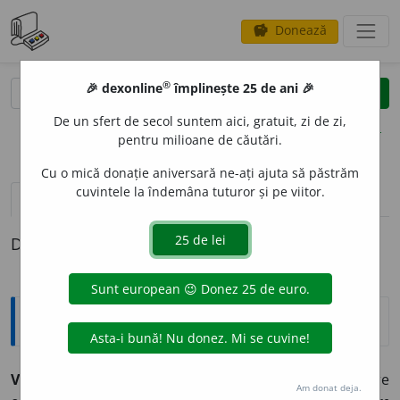
Donează
savings
®
®
🎉 dexonline
împlinește 25 de ani 🎉
caută
clear
search
De un sfert de secol suntem aici, gratuit, zi de zi,
opțiuni
pentru milioane de căutări.
Cu o mică donație aniversară ne-ați ajuta să păstrăm
cuvintele la îndemâna tuturor și pe viitor.
pronunție
(5)
volume_up
definiții (1)
Definiția cu ID-ul 387069:
Explicative DEX
VOLUMIN
O
S, -O
A
SĂ
adj.
Care are volum mare, care
Am donat deja.