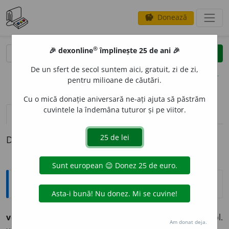
Donează
savings
®
®
🎉 dexonline
împlinește 25 de ani 🎉
caută
clear
search
De un sfert de secol suntem aici, gratuit, zi de zi,
opțiuni
pentru milioane de căutări.
Cu o mică donație aniversară ne-ați ajuta să păstrăm
cuvintele la îndemâna tuturor și pe viitor.
pronunție
(5)
volume_up
definiții (1)
Definiția cu ID-ul 293390:
Ortografice DOOM
volumin
o
s
adj. m., pl.
volumin
o
și;
f. sg.
volumino
a
să,
pl.
Am donat deja.