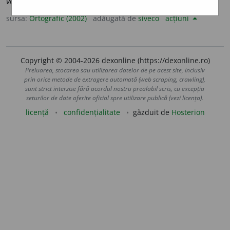
volumino
a
se
sursa:
Ortografic (2002)
adăugată de
siveco
acțiuni
Copyright © 2004-2026 dexonline (https://dexonline.ro)
Preluarea, stocarea sau utilizarea datelor de pe acest site, inclusiv
prin orice metode de extragere automată (web scraping, crawling),
sunt strict interzise fără acordul nostru prealabil scris, cu excepția
seturilor de date oferite oficial spre utilizare publică (vezi licența).
licență
confidențialitate
găzduit de
Hosterion