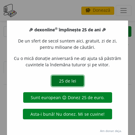
Donează
savings
®
®
🎉 dexonline
împlinește 25 de ani 🎉
caută
clear
search
De un sfert de secol suntem aici, gratuit, zi de zi,
opțiuni
pentru milioane de căutări.
Cu o mică donație aniversară ne-ați ajuta să păstrăm
cuvintele la îndemâna tuturor și pe viitor.
sinteza definițiilor (1)
definiții (8)
conjugări / declinări
info
Aceste definiții sunt compilate de
echipa dexonline. Definițiile
originale se află pe fila
definiții
.
info
Puteți reordona filele pe pagina de
preferințe
.
Am donat deja.
ascunde