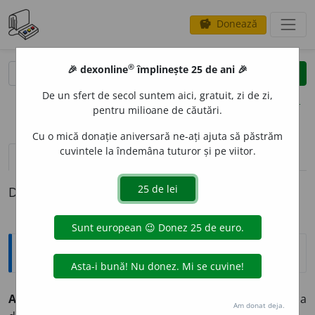
Donează
savings
®
®
🎉 dexonline
împlinește 25 de ani 🎉
caută
clear
search
De un sfert de secol suntem aici, gratuit, zi de zi,
opțiuni
pentru milioane de căutări.
Cu o mică donație aniversară ne-ați ajuta să păstrăm
cuvintele la îndemâna tuturor și pe viitor.
definiții (1)
Definiția cu ID-ul 359567:
Explicative DEX
A VOLTIJ
A
~
e
z
tranz. sport (animale de călărie)
A încăleca
Am donat deja.