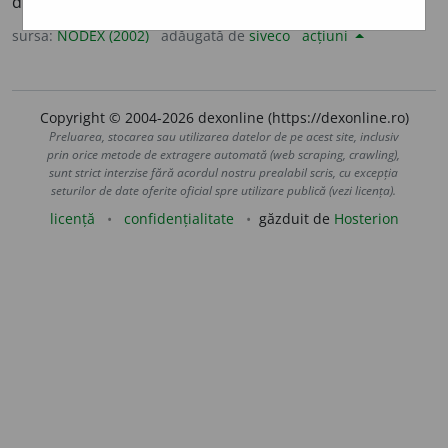
din fugă, fără ajutorul scărilor. /<fr.
voltiger
sursa:
NODEX (2002)
adăugată de
siveco
acțiuni
Copyright © 2004-2026 dexonline (https://dexonline.ro)
Preluarea, stocarea sau utilizarea datelor de pe acest site, inclusiv
prin orice metode de extragere automată (web scraping, crawling),
sunt strict interzise fără acordul nostru prealabil scris, cu excepția
seturilor de date oferite oficial spre utilizare publică (vezi licența).
licență
confidențialitate
găzduit de
Hosterion