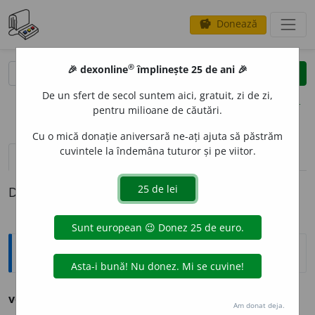
Donează
savings
®
®
🎉 dexonline
împlinește 25 de ani 🎉
caută
clear
search
De un sfert de secol suntem aici, gratuit, zi de zi,
opțiuni
pentru milioane de căutări.
Cu o mică donație aniversară ne-ați ajuta să păstrăm
cuvintele la îndemâna tuturor și pe viitor.
pronunție
(1)
volume_up
definiții (1)
Definiția cu ID-ul 813169:
Explicative DEX
voinicie
f.
1.
bravură;
2.
forță, vigoare.
Am donat deja.