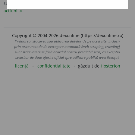
sursa:
Șăineanu, ed. VI (1929)
adăugată de
LauraGellner
acțiuni
Copyright © 2004-2026 dexonline (https://dexonline.ro)
Preluarea, stocarea sau utilizarea datelor de pe acest site, inclusiv
prin orice metode de extragere automată (web scraping, crawling),
sunt strict interzise fără acordul nostru prealabil scris, cu excepția
seturilor de date oferite oficial spre utilizare publică (vezi licența).
licență
confidențialitate
găzduit de
Hosterion