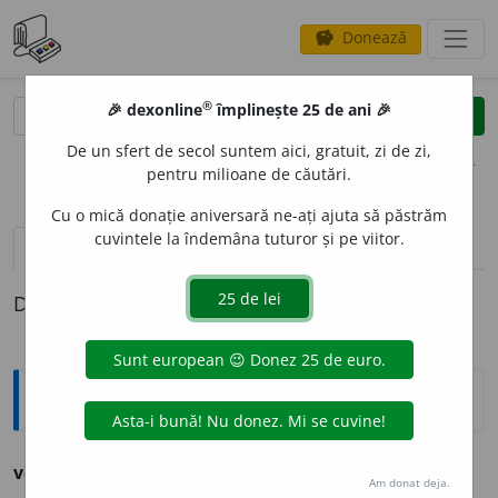
Donează
savings
®
®
🎉 dexonline
împlinește 25 de ani 🎉
caută
clear
search
De un sfert de secol suntem aici, gratuit, zi de zi,
opțiuni
pentru milioane de căutări.
Cu o mică donație aniversară ne-ați ajuta să păstrăm
cuvintele la îndemâna tuturor și pe viitor.
pronunție
(3)
volume_up
definiții (1)
Definiția cu ID-ul 1165329:
Ortografice DOOM
voiesc
, voiască 3
conj.
, voiam 1
imp.
Am donat deja.