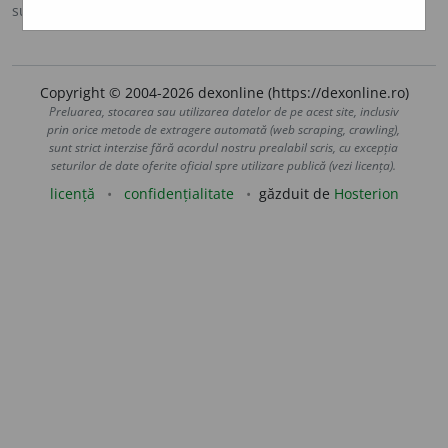
sursa:
IVO-III (1941)
adăugată de
Ladislau Strifler
acțiuni
Copyright © 2004-2026 dexonline (https://dexonline.ro)
Preluarea, stocarea sau utilizarea datelor de pe acest site, inclusiv
prin orice metode de extragere automată (web scraping, crawling),
sunt strict interzise fără acordul nostru prealabil scris, cu excepția
seturilor de date oferite oficial spre utilizare publică (vezi licența).
licență
confidențialitate
găzduit de
Hosterion