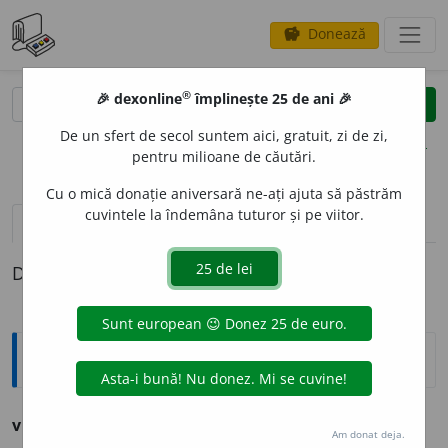
Donează
savings
®
®
🎉 dexonline
împlinește 25 de ani 🎉
caută
clear
search
De un sfert de secol suntem aici, gratuit, zi de zi,
opțiuni
pentru milioane de căutări.
Cu o mică donație aniversară ne-ați ajuta să păstrăm
cuvintele la îndemâna tuturor și pe viitor.
definiții (1)
Definiția cu ID-ul 293039:
Ortografice DOOM
vir
o
tic
adj. m., pl.
vir
o
tici;
f. sg.
vir
o
tică,
pl.
vir
o
tice
Am donat deja.