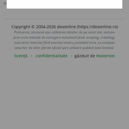
sursa:
Ortografic (2002)
adăugată de
siveco
acțiuni
Copyright © 2004-2026 dexonline (https://dexonline.ro)
Preluarea, stocarea sau utilizarea datelor de pe acest site, inclusiv
prin orice metode de extragere automată (web scraping, crawling),
sunt strict interzise fără acordul nostru prealabil scris, cu excepția
seturilor de date oferite oficial spre utilizare publică (vezi licența).
licență
confidențialitate
găzduit de
Hosterion