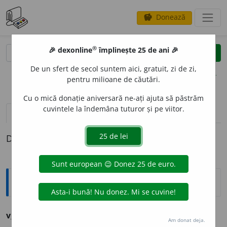
Donează
savings
®
®
🎉 dexonline
împlinește 25 de ani 🎉
caută
clear
search
De un sfert de secol suntem aici, gratuit, zi de zi,
opțiuni
pentru milioane de căutări.
Cu o mică donație aniversară ne-ați ajuta să păstrăm
cuvintele la îndemâna tuturor și pe viitor.
definiții (1)
Definiția cu ID-ul 292950:
Ortografice DOOM
v
i
ntre
(măruntaie) s. f. pl.
Am donat deja.