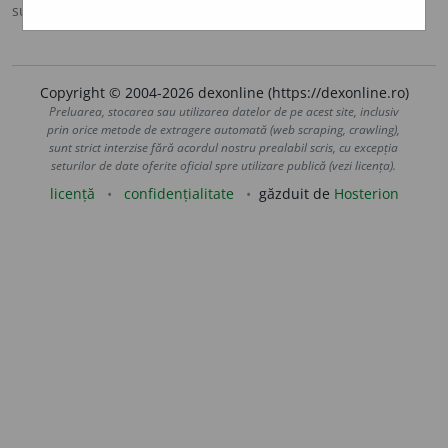
sursa:
Ortografic (2002)
adăugată de
siveco
acțiuni
Copyright © 2004-2026 dexonline (https://dexonline.ro)
Preluarea, stocarea sau utilizarea datelor de pe acest site, inclusiv
prin orice metode de extragere automată (web scraping, crawling),
sunt strict interzise fără acordul nostru prealabil scris, cu excepția
seturilor de date oferite oficial spre utilizare publică (vezi licența).
licență
confidențialitate
găzduit de
Hosterion