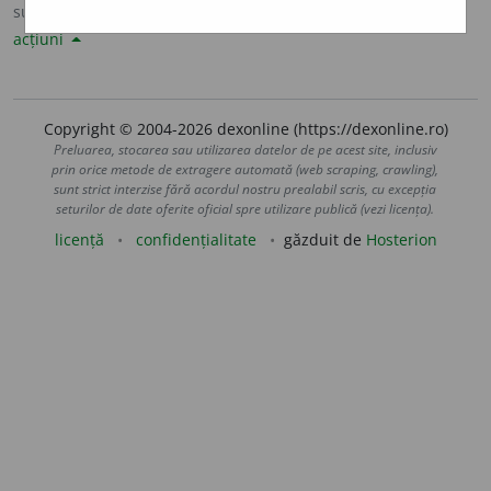
sursa:
Sinonime82 (1982)
adăugată de
LauraGellner
acțiuni
Copyright © 2004-2026 dexonline (https://dexonline.ro)
Preluarea, stocarea sau utilizarea datelor de pe acest site, inclusiv
prin orice metode de extragere automată (web scraping, crawling),
sunt strict interzise fără acordul nostru prealabil scris, cu excepția
seturilor de date oferite oficial spre utilizare publică (vezi licența).
licență
confidențialitate
găzduit de
Hosterion