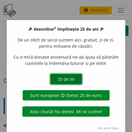
Donează
savings
®
®
🎉 dexonline
împlinește 25 de ani 🎉
caută
clear
search
De un sfert de secol suntem aici, gratuit, zi de zi,
opțiuni
pentru milioane de căutări.
Cu o mică donație aniversară ne-ați ajuta să păstrăm
cuvintele la îndemâna tuturor și pe viitor.
definiții (1)
Definiția cu ID-ul 1050842:
Sinonime
v
i
ntre
s.
pl.
v.
MĂRUNTAIE.
Am donat deja.