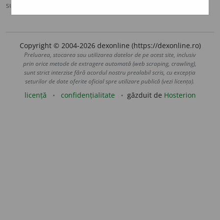
sursa:
Ortografic (2002)
adăugată de
siveco
acțiuni
Copyright © 2004-2026 dexonline (https://dexonline.ro)
Preluarea, stocarea sau utilizarea datelor de pe acest site, inclusiv
prin orice metode de extragere automată (web scraping, crawling),
sunt strict interzise fără acordul nostru prealabil scris, cu excepția
seturilor de date oferite oficial spre utilizare publică (vezi licența).
licență
confidențialitate
găzduit de
Hosterion