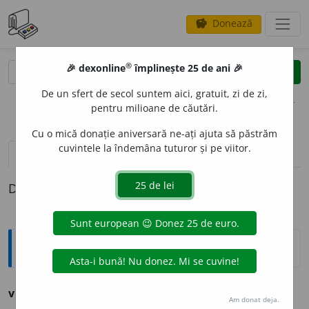
Donează
savings
®
®
🎉 dexonline
împlinește 25 de ani 🎉
caută
clear
search
De un sfert de secol suntem aici, gratuit, zi de zi,
opțiuni
pentru milioane de căutări.
Cu o mică donație aniversară ne-ați ajuta să păstrăm
cuvintele la îndemâna tuturor și pe viitor.
pronunție
(1)
volume_up
definiții (1)
Definiția cu ID-ul 292839:
Ortografice DOOM
vig
s. n., pl.
v
i
guri
Am donat deja.