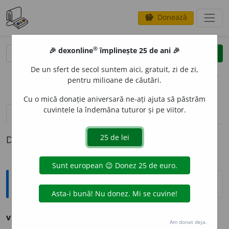
Donează
savings
®
®
🎉 dexonline
împlinește 25 de ani 🎉
caută
clear
search
De un sfert de secol suntem aici, gratuit, zi de zi,
opțiuni
pentru milioane de căutări.
Cu o mică donație aniversară ne-ați ajuta să păstrăm
cuvintele la îndemâna tuturor și pe viitor.
pronunție
(1)
volume_up
definiții (1)
Definiția cu ID-ul 1050730:
Sinonime
vig
s.
v.
SUL. TRÎMBĂ. VAL. VĂLĂTUC.
Am donat deja.