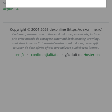
sursa:
Sinonime82 (1982)
adăugată de
LauraGellner
acțiuni
Copyright © 2004-2026 dexonline (https://dexonline.ro)
Preluarea, stocarea sau utilizarea datelor de pe acest site, inclusiv
prin orice metode de extragere automată (web scraping, crawling),
sunt strict interzise fără acordul nostru prealabil scris, cu excepția
seturilor de date oferite oficial spre utilizare publică (vezi licența).
licență
confidențialitate
găzduit de
Hosterion