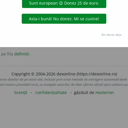
uție asemănător cu xilofonul, în care sunetele produse de 
uburi de rezonanță.
Am donat deja.
 pe fila
definiții
.
Copyright © 2004-2026 dexonline (https://dexonline.ro)
area datelor de pe acest site, inclusiv prin orice metode de extragere automată (web s
dul nostru prealabil scris, cu excepția seturilor de date oferite oficial spre utilizare pub
licență
confidențialitate
găzduit de
Hosterion