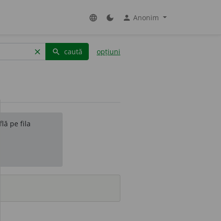
Anonim
language
dark_mode
person
caută
opțiuni
clear
search
lă pe fila