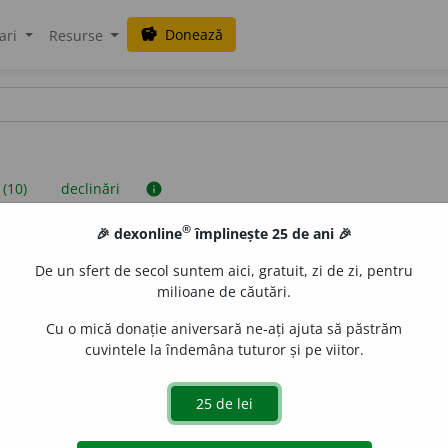
Donează
savings
ari
Resurse
 (10)
declinări
info
®
🎉 dexonline
împlinește 25 de ani 🎉
iniții sunt compilate de echipa dexonline. Definițiile originale se af
De un sfert de secol suntem aici, gratuit, zi de zi, pentru
 Puteți reordona filele pe pagina de
preferințe
.
milioane de căutări.
Cu o mică donație aniversară ne-ați ajuta să păstrăm
cuvintele la îndemâna tuturor și pe viitor.
presii
exemple
surse
antiv neutru