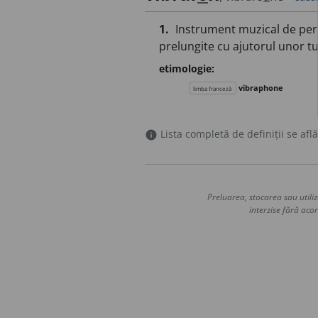
1.
Instrument muzical de perc
prelungite cu ajutorul unor t
etimologie:
vibraphone
limba franceză
Lista completă de definiții se află
info
Preluarea, stocarea sau utiliz
interzise fără acor