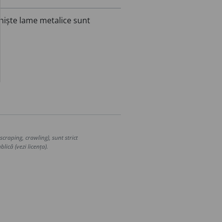
niște lame metalice sunt
craping, crawling), sunt strict
lică (vezi licența).