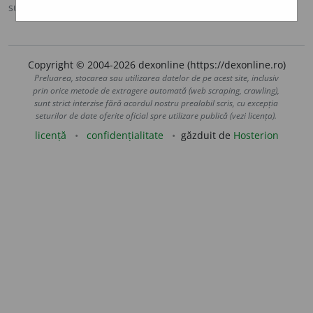
sursa:
Ortografic (2002)
adăugată de
siveco
acțiuni
Copyright © 2004-2026 dexonline (https://dexonline.ro)
Preluarea, stocarea sau utilizarea datelor de pe acest site, inclusiv
prin orice metode de extragere automată (web scraping, crawling),
sunt strict interzise fără acordul nostru prealabil scris, cu excepția
seturilor de date oferite oficial spre utilizare publică (vezi licența).
licență
confidențialitate
găzduit de
Hosterion