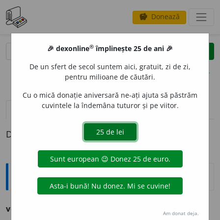
Donează
savings
®
®
🎉 dexonline
împlinește 25 de ani 🎉
caută
clear
search
De un sfert de secol suntem aici, gratuit, zi de zi,
opțiuni
pentru milioane de căutări.
Cu o mică donație aniversară ne-ați ajuta să păstrăm
cuvintele la îndemâna tuturor și pe viitor.
definiții (1)
Definiția cu ID-ul 292632:
Ortografice DOOM
vest
i
bul
(anat.) s. n., pl.
vest
i
bule
Am donat deja.