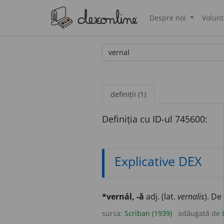
Despre noi
Volunt
®
definiții (1)
Definiția cu ID-ul 745600:
Explicative DEX
*vernál, -ă
adj. (lat.
vernalis
). De
sursa:
Scriban (1939)
adăugată de