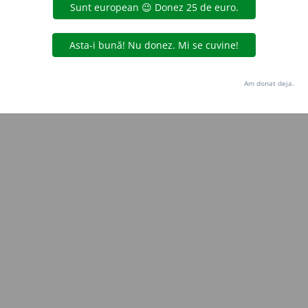
Copyright © 2004-2026 dexonline (https://dexonline.ro)
area datelor de pe acest site, inclusiv prin orice metode de extragere automată (web s
dul nostru prealabil scris, cu excepția seturilor de date oferite oficial spre utilizare pub
Am donat deja.
licență
confidențialitate
găzduit de
Hosterion