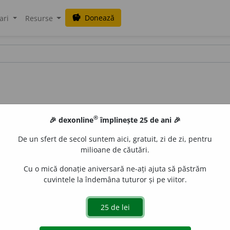
Donează
savings
ari
Resurse
®
🎉 dexonline
împlinește 25 de ani 🎉
De un sfert de secol suntem aici, gratuit, zi de zi, pentru
milioane de căutări.
Cu o mică donație aniversară ne-ați ajuta să păstrăm
cuvintele la îndemâna tuturor și pe viitor.
 primăvară.
Punctu vernal,
punctu echinocțial de primăvară (2
LauraGellner
acțiuni