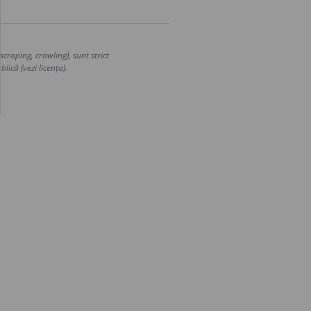
craping, crawling), sunt strict
lică (vezi licența).