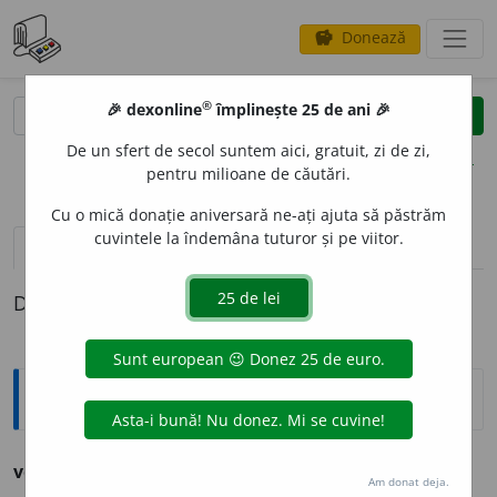
Donează
savings
®
®
🎉 dexonline
împlinește 25 de ani 🎉
caută
clear
search
De un sfert de secol suntem aici, gratuit, zi de zi,
opțiuni
pentru milioane de căutări.
Cu o mică donație aniversară ne-ați ajuta să păstrăm
cuvintele la îndemâna tuturor și pe viitor.
pronunție
(50)
volume_up
definiții (1)
Definiția cu ID-ul 292301:
Ortografice DOOM
vec
i
n
adj. m., s. m., pl.
vec
i
ni;
f. sg.
vec
i
nă,
pl.
vec
i
ne
Am donat deja.