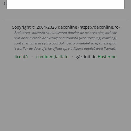
sursa:
Ortografic (2002)
adăugată de
siveco
acțiuni
Copyright © 2004-2026 dexonline (https://dexonline.ro)
Preluarea, stocarea sau utilizarea datelor de pe acest site, inclusiv
prin orice metode de extragere automată (web scraping, crawling),
sunt strict interzise fără acordul nostru prealabil scris, cu excepția
seturilor de date oferite oficial spre utilizare publică (vezi licența).
licență
confidențialitate
găzduit de
Hosterion