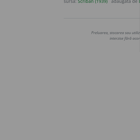
sursa:
Scriban (1939)
adăugată de
Preluarea, stocarea sau utiliz
interzise fără acor