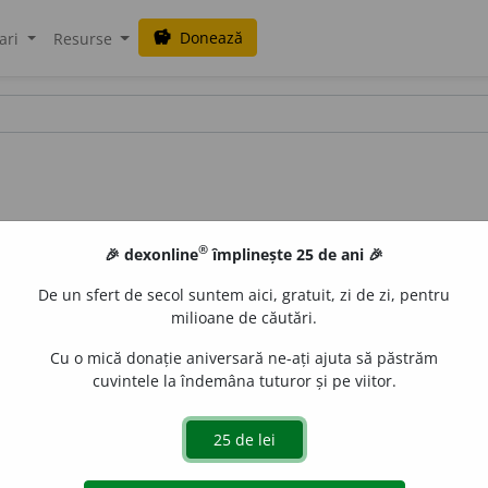
Donează
savings
ari
Resurse
®
🎉 dexonline
împlinește 25 de ani 🎉
De un sfert de secol suntem aici, gratuit, zi de zi, pentru
milioane de căutări.
Cu o mică donație aniversară ne-ați ajuta să păstrăm
cuvintele la îndemâna tuturor și pe viitor.
Plin de vaporĭ, de abur (negură, nourĭ):
aer, cer vaporos. Fi
ș. a.). Neguros, obscur:
stil vaporos.
Adv.
A scrie vaporos.
V.
a