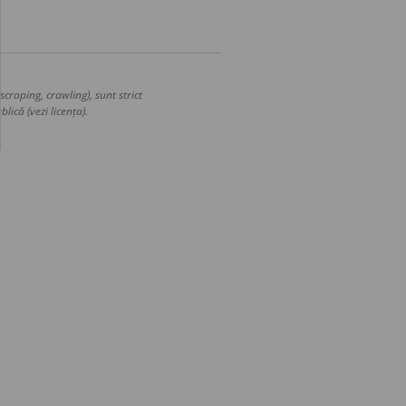
craping, crawling), sunt strict
lică (vezi licența).