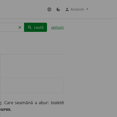
Anonim
language
dark_mode
person
caută
opțiuni
clear
search
g.
Care seamănă a abur:
toaletă
buros.