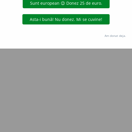
LauraGellner
acțiuni
Copyright © 2004-2026 dexonline (https://dexonline.ro)
area datelor de pe acest site, inclusiv prin orice metode de extragere automată (web s
Am donat deja.
dul nostru prealabil scris, cu excepția seturilor de date oferite oficial spre utilizare pub
licență
confidențialitate
găzduit de
Hosterion