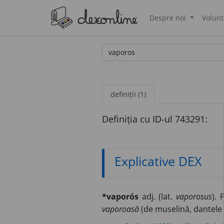
Despre noi
Volunt
®
definiții (1)
Definiția cu ID-ul 743291:
Explicative DEX
*vaporós
adj. (lat.
vaporosus
). 
vaporoasă
(de muselină, dantele 