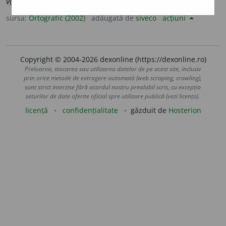
v
a
luri
sursa:
Ortografic (2002)
adăugată de
siveco
acțiuni
Copyright © 2004-2026 dexonline (https://dexonline.ro)
Preluarea, stocarea sau utilizarea datelor de pe acest site, inclusiv
prin orice metode de extragere automată (web scraping, crawling),
sunt strict interzise fără acordul nostru prealabil scris, cu excepția
seturilor de date oferite oficial spre utilizare publică (vezi licența).
licență
confidențialitate
găzduit de
Hosterion