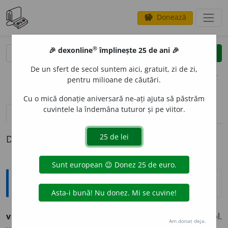
Donează
savings
®
®
🎉 dexonline
împlinește 25 de ani 🎉
caută
clear
search
De un sfert de secol suntem aici, gratuit, zi de zi,
opțiuni
pentru milioane de căutări.
Cu o mică donație aniversară ne-ați ajuta să păstrăm
cuvintele la îndemâna tuturor și pe viitor.
pronunție
(50)
volume_up
definiții (1)
Definiția cu ID-ul 291815:
Ortografice DOOM
val
(masă de apă, trâmbă, instrument, meterez) s. n., pl.
Am donat deja.