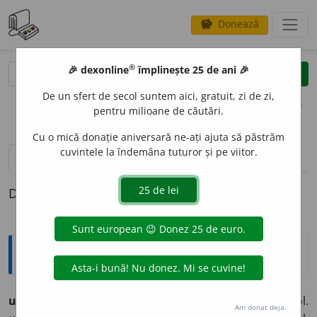
Donează
savings
®
®
🎉 dexonline
împlinește 25 de ani 🎉
caută
clear
search
De un sfert de secol suntem aici, gratuit, zi de zi,
opțiuni
pentru milioane de căutări.
Cu o mică donație aniversară ne-ați ajuta să păstrăm
cuvintele la îndemâna tuturor și pe viitor.
definiții (1)
Definiția cu ID-ul 291640:
Ortografice DOOM
usturoi
a
vb., ind. prez. 1 sg.
usturoi
e
z,
3 sg. și pl.
Am donat deja.