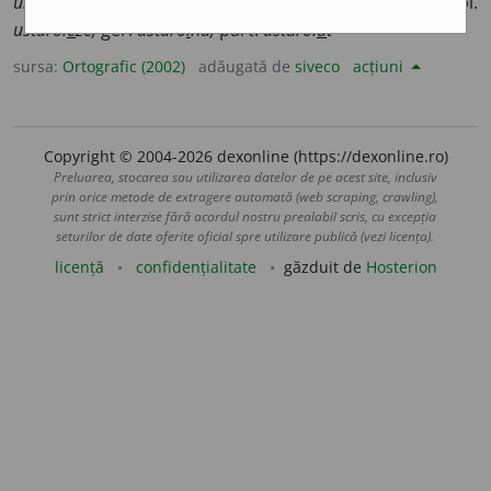
usturoi
a
ză,
1 pl.
usturoi
e
m;
conj. prez. 3 sg. și pl.
usturoi
e
ze;
ger.
usturo
i
nd;
part.
usturoi
a
t
sursa:
Ortografic (2002)
adăugată de
siveco
acțiuni
Copyright © 2004-2026 dexonline (https://dexonline.ro)
Preluarea, stocarea sau utilizarea datelor de pe acest site, inclusiv
prin orice metode de extragere automată (web scraping, crawling),
sunt strict interzise fără acordul nostru prealabil scris, cu excepția
seturilor de date oferite oficial spre utilizare publică (vezi licența).
licență
confidențialitate
găzduit de
Hosterion