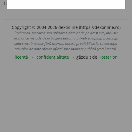
sursa:
Scriban (1939)
adăugată de
LauraGellner
acțiuni
Copyright © 2004-2026 dexonline (https://dexonline.ro)
Preluarea, stocarea sau utilizarea datelor de pe acest site, inclusiv
prin orice metode de extragere automată (web scraping, crawling),
sunt strict interzise fără acordul nostru prealabil scris, cu excepția
seturilor de date oferite oficial spre utilizare publică (vezi licența).
licență
confidențialitate
găzduit de
Hosterion