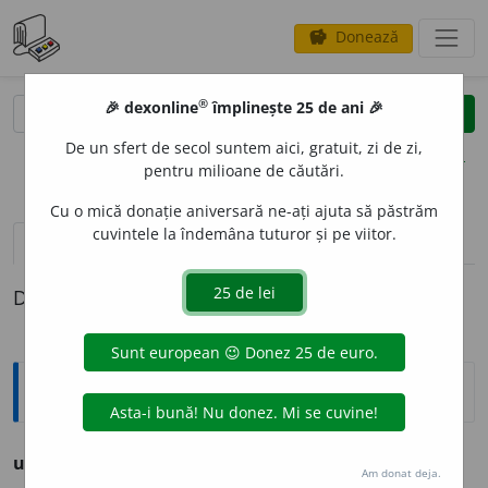
Donează
savings
®
®
🎉 dexonline
împlinește 25 de ani 🎉
caută
clear
search
De un sfert de secol suntem aici, gratuit, zi de zi,
opțiuni
pentru milioane de căutări.
Cu o mică donație aniversară ne-ați ajuta să păstrăm
cuvintele la îndemâna tuturor și pe viitor.
definiții (1)
Definiția cu ID-ul 743035:
Explicative DEX
usebésc,
V.
deosebésc.
Am donat deja.