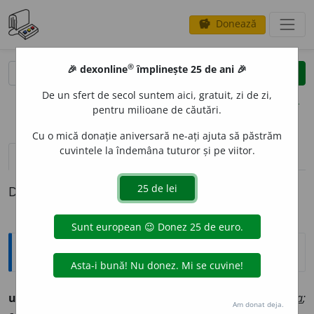
Donează
savings
®
®
🎉 dexonline
împlinește 25 de ani 🎉
caută
clear
search
De un sfert de secol suntem aici, gratuit, zi de zi,
opțiuni
pentru milioane de căutări.
Cu o mică donație aniversară ne-ați ajuta să păstrăm
cuvintele la îndemâna tuturor și pe viitor.
pronunție
(1)
volume_up
definiții (1)
Definiția cu ID-ul 291580:
Ortografice DOOM
urs
i
vb., ind. prez. 1 sg. și 3 pl.
urs
e
sc,
imperf. 3 sg.
urse
a
;
Am donat deja.