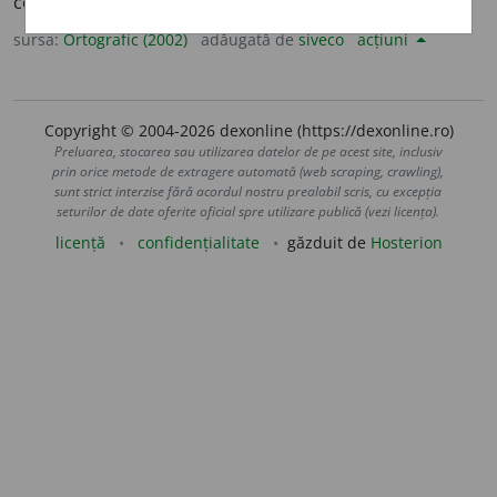
conj. prez. 3 sg. și pl.
urse
a
scă
sursa:
Ortografic (2002)
adăugată de
siveco
acțiuni
Copyright © 2004-2026 dexonline (https://dexonline.ro)
Preluarea, stocarea sau utilizarea datelor de pe acest site, inclusiv
prin orice metode de extragere automată (web scraping, crawling),
sunt strict interzise fără acordul nostru prealabil scris, cu excepția
seturilor de date oferite oficial spre utilizare publică (vezi licența).
licență
confidențialitate
găzduit de
Hosterion