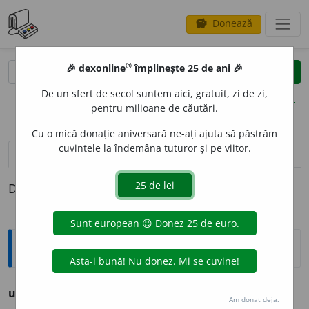
Donează
savings
®
®
🎉 dexonline
împlinește 25 de ani 🎉
caută
clear
search
De un sfert de secol suntem aici, gratuit, zi de zi,
opțiuni
pentru milioane de căutări.
Cu o mică donație aniversară ne-ați ajuta să păstrăm
cuvintele la îndemâna tuturor și pe viitor.
pronunție
(46)
volume_up
definiții (1)
Definiția cu ID-ul 291569:
Ortografice DOOM
urs
s. m., pl.
urși
Am donat deja.