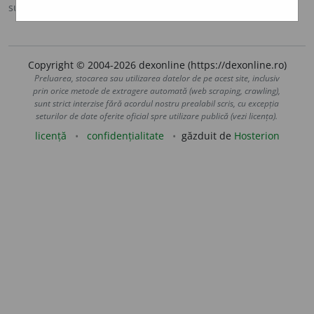
sursa:
Ortografic (2002)
adăugată de
siveco
acțiuni
Copyright © 2004-2026 dexonline (https://dexonline.ro)
Preluarea, stocarea sau utilizarea datelor de pe acest site, inclusiv
prin orice metode de extragere automată (web scraping, crawling),
sunt strict interzise fără acordul nostru prealabil scris, cu excepția
seturilor de date oferite oficial spre utilizare publică (vezi licența).
licență
confidențialitate
găzduit de
Hosterion