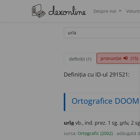
Despre noi
Volunt
®
pronunție
(15)
volume_up
definiții (1)
Definiția cu ID-ul 291521:
Ortografice DOOM
url
a
vb., ind. prez. 1 sg.
u
rlu,
2 s
sursa:
Ortografic (2002)
adăugată 