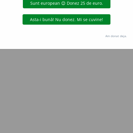
Copyright © 2004-2026 dexonline (https://dexonline.ro)
area datelor de pe acest site, inclusiv prin orice metode de extragere automată (web s
dul nostru prealabil scris, cu excepția seturilor de date oferite oficial spre utilizare pub
Am donat deja.
licență
confidențialitate
găzduit de
Hosterion