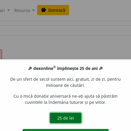
Donează
savings
ari
Resurse
®
🎉 dexonline
împlinește 25 de ani 🎉
De un sfert de secol suntem aici, gratuit, zi de zi, pentru
milioane de căutări.
Cu o mică donație aniversară ne-ați ajuta să păstrăm
cuvintele la îndemâna tuturor și pe viitor.
g.
u
rli,
3 sg. și pl.
u
rlă
de
siveco
acțiuni