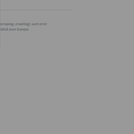
craping, crawling), sunt strict
lică (vezi licența).