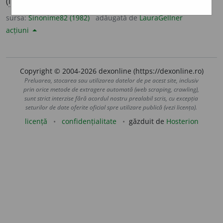
(
înv.
) undev
a
și.
(A plecat ~.)
sursa:
Sinonime82 (1982)
adăugată de
LauraGellner
acțiuni
Copyright © 2004-2026 dexonline (https://dexonline.ro)
Preluarea, stocarea sau utilizarea datelor de pe acest site, inclusiv
prin orice metode de extragere automată (web scraping, crawling),
sunt strict interzise fără acordul nostru prealabil scris, cu excepția
seturilor de date oferite oficial spre utilizare publică (vezi licența).
licență
confidențialitate
găzduit de
Hosterion