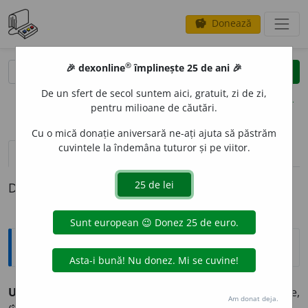
Donează
savings
®
®
🎉 dexonline
împlinește 25 de ani 🎉
caută
clear
search
De un sfert de secol suntem aici, gratuit, zi de zi,
opțiuni
pentru milioane de căutări.
Cu o mică donație aniversară ne-ați ajuta să păstrăm
cuvintele la îndemâna tuturor și pe viitor.
pronunție
(50)
volume_up
definiții (1)
Definiția cu ID-ul 1048933:
Sinonime
UNDEV
A
adv.
(
pop.
) încotrov
a
, (
înv.
și
reg.
) oare
u
nde,
Am donat deja.