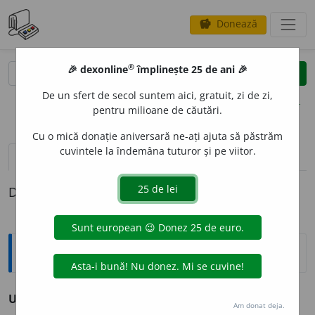
Donează
savings
®
®
🎉 dexonline
împlinește 25 de ani 🎉
caută
clear
search
De un sfert de secol suntem aici, gratuit, zi de zi,
opțiuni
pentru milioane de căutări.
Cu o mică donație aniversară ne-ați ajuta să păstrăm
cuvintele la îndemâna tuturor și pe viitor.
pronunție
(1)
volume_up
definiții (1)
Definiția cu ID-ul 963986:
Enciclopedice
Uliu
v.
Iulie
I 4.
Am donat deja.