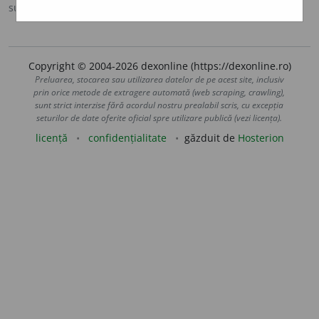
sursa:
Onomastic (1963)
adăugată de
blaurb.
acțiuni
Copyright © 2004-2026 dexonline (https://dexonline.ro)
Preluarea, stocarea sau utilizarea datelor de pe acest site, inclusiv
prin orice metode de extragere automată (web scraping, crawling),
sunt strict interzise fără acordul nostru prealabil scris, cu excepția
seturilor de date oferite oficial spre utilizare publică (vezi licența).
licență
confidențialitate
găzduit de
Hosterion