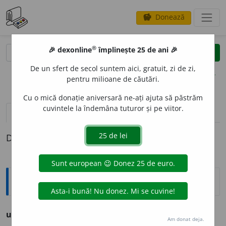
Donează
savings
®
®
🎉 dexonline
împlinește 25 de ani 🎉
caută
clear
search
De un sfert de secol suntem aici, gratuit, zi de zi,
opțiuni
pentru milioane de căutări.
Cu o mică donație aniversară ne-ați ajuta să păstrăm
cuvintele la îndemâna tuturor și pe viitor.
pronunție
(1)
volume_up
definiții (1)
Definiția cu ID-ul 290970:
Ortografice DOOM
ubicuit
a
te
s. f. (sil.
-cu-i-
), g.-d. art.
ubicuității
Am donat deja.