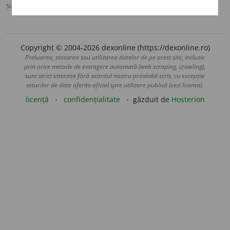
sursa:
Ortografic (2002)
adăugată de
siveco
acțiuni
Copyright © 2004-2026 dexonline (https://dexonline.ro)
Preluarea, stocarea sau utilizarea datelor de pe acest site, inclusiv
prin orice metode de extragere automată (web scraping, crawling),
sunt strict interzise fără acordul nostru prealabil scris, cu excepția
seturilor de date oferite oficial spre utilizare publică (vezi licența).
licență
confidențialitate
găzduit de
Hosterion