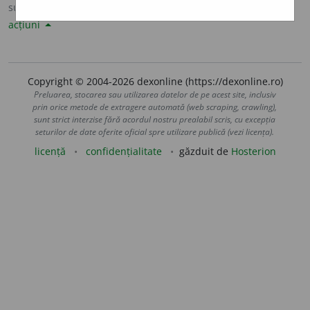
sursa:
Sinonime82 (1982)
adăugată de
LauraGellner
acțiuni
Copyright © 2004-2026 dexonline (https://dexonline.ro)
Preluarea, stocarea sau utilizarea datelor de pe acest site, inclusiv
prin orice metode de extragere automată (web scraping, crawling),
sunt strict interzise fără acordul nostru prealabil scris, cu excepția
seturilor de date oferite oficial spre utilizare publică (vezi licența).
licență
confidențialitate
găzduit de
Hosterion