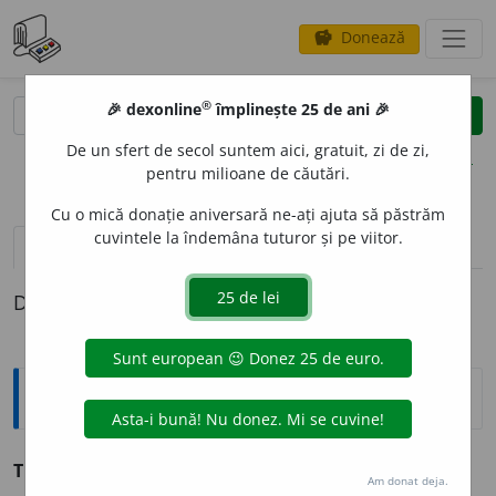
Donează
savings
®
®
🎉 dexonline
împlinește 25 de ani 🎉
caută
clear
search
De un sfert de secol suntem aici, gratuit, zi de zi,
opțiuni
pentru milioane de căutări.
Cu o mică donație aniversară ne-ați ajuta să păstrăm
cuvintele la îndemâna tuturor și pe viitor.
pronunție
(26)
volume_up
definiții (1)
Definiția cu ID-ul 1047750:
Sinonime
TUNS
adj.
retezat, scurtat, tăiat.
(Păr ~; iarbă ~.)
Am donat deja.