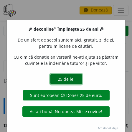
Donează
savings
®
®
🎉 dexonline
împlinește 25 de ani 🎉
caută
clear
search
De un sfert de secol suntem aici, gratuit, zi de zi,
opțiuni
pentru milioane de căutări.
Cu o mică donație aniversară ne-ați ajuta să păstrăm
cuvintele la îndemâna tuturor și pe viitor.
definiții (1)
Definiția cu ID-ul 731089:
Explicative DEX
tulpán
n., pl.
urĭ
și
e
(ngr.
tulpáni,
d. turc.
tulbent,
Am donat deja.