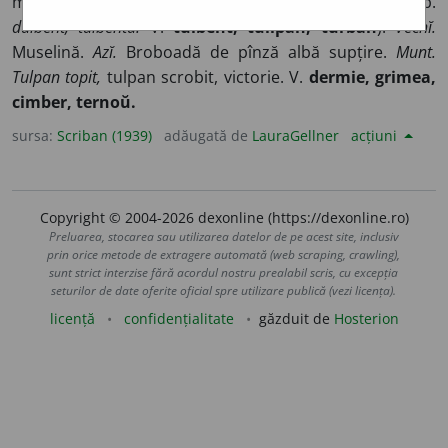
muselină, tul, din pers
dülbend,
„care încîntă inima”; sîrb.
dulbent, tulbenta.
V.
tulbent, tulipan, turban
).
Vechĭ.
Muselină.
Azĭ.
Broboadă de pînză albă supțire.
Munt.
Tulpan topit,
tulpan scrobit, victorie. V.
dermie, grimea,
cimber, ternoŭ.
sursa:
Scriban (1939)
adăugată de
LauraGellner
acțiuni
Copyright © 2004-2026 dexonline (https://dexonline.ro)
Preluarea, stocarea sau utilizarea datelor de pe acest site, inclusiv
prin orice metode de extragere automată (web scraping, crawling),
sunt strict interzise fără acordul nostru prealabil scris, cu excepția
seturilor de date oferite oficial spre utilizare publică (vezi licența).
licență
confidențialitate
găzduit de
Hosterion