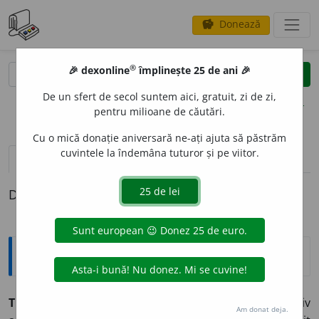
Donează
savings
®
®
🎉 dexonline
împlinește 25 de ani 🎉
caută
clear
search
De un sfert de secol suntem aici, gratuit, zi de zi,
opțiuni
pentru milioane de căutări.
Cu o mică donație aniversară ne-ați ajuta să păstrăm
cuvintele la îndemâna tuturor și pe viitor.
definiții (1)
Definiția cu ID-ul 56594:
Explicative DEX
TULBUR
E
L, -E
A
,
tulburei, -ele,
adj.
,
s. n.
1.
Adj.
Diminutiv
Am donat deja.