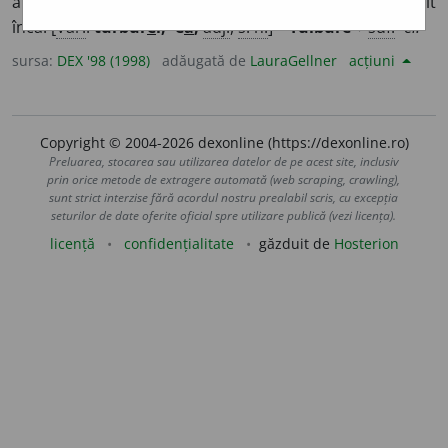
al lui
tulbure.
2.
S. n.
,
adj.
(Vin nou) care nu s-a limpezit
încă. [
Var.
:
turbur
e
l, -e
a
,
adj.
,
s. n.
] –
Tulbure
+
suf.
-el.
sursa:
DEX '98 (1998)
adăugată de
LauraGellner
acțiuni
Copyright © 2004-2026 dexonline (https://dexonline.ro)
Preluarea, stocarea sau utilizarea datelor de pe acest site, inclusiv
prin orice metode de extragere automată (web scraping, crawling),
sunt strict interzise fără acordul nostru prealabil scris, cu excepția
seturilor de date oferite oficial spre utilizare publică (vezi licența).
licență
confidențialitate
găzduit de
Hosterion