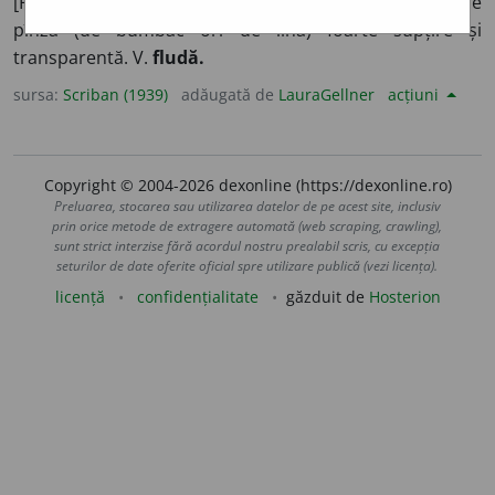
[Francia], unde aŭ fost primele fabricĭ de
tul
). Un fel de
pînză (de bumbac orĭ de lînă) foarte supțire și
transparentă. V.
fludă.
sursa:
Scriban (1939)
adăugată de
LauraGellner
acțiuni
Copyright © 2004-2026 dexonline (https://dexonline.ro)
Preluarea, stocarea sau utilizarea datelor de pe acest site, inclusiv
prin orice metode de extragere automată (web scraping, crawling),
sunt strict interzise fără acordul nostru prealabil scris, cu excepția
seturilor de date oferite oficial spre utilizare publică (vezi licența).
licență
confidențialitate
găzduit de
Hosterion