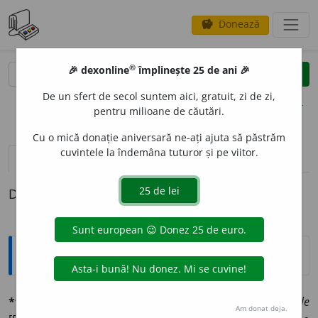
Donează
savings
®
®
🎉 dexonline
împlinește 25 de ani 🎉
caută
clear
search
De un sfert de secol suntem aici, gratuit, zi de zi,
opțiuni
pentru milioane de căutări.
Cu o mică donație aniversară ne-ați ajuta să păstrăm
cuvintele la îndemâna tuturor și pe viitor.
pronunție
(23)
volume_up
definiții (1)
Definiția cu ID-ul 731068:
Explicative DEX
*tul
și
tĭul
n., pl.
urĭ
(fr.
tulle,
după numele orașuluĭ
Tulle
Am donat deja.