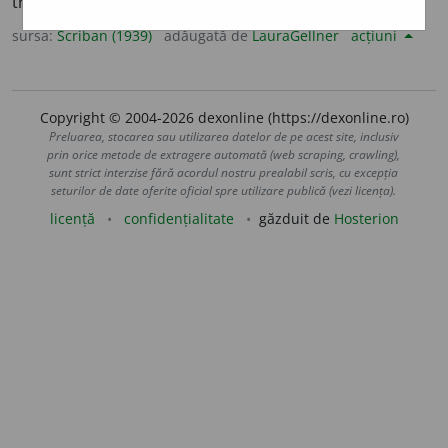
troheĭe:
vers trohaic.
sursa:
Scriban (1939)
adăugată de
LauraGellner
acțiuni
Copyright © 2004-2026 dexonline (https://dexonline.ro)
Preluarea, stocarea sau utilizarea datelor de pe acest site, inclusiv
prin orice metode de extragere automată (web scraping, crawling),
sunt strict interzise fără acordul nostru prealabil scris, cu excepția
seturilor de date oferite oficial spre utilizare publică (vezi licența).
licență
confidențialitate
găzduit de
Hosterion