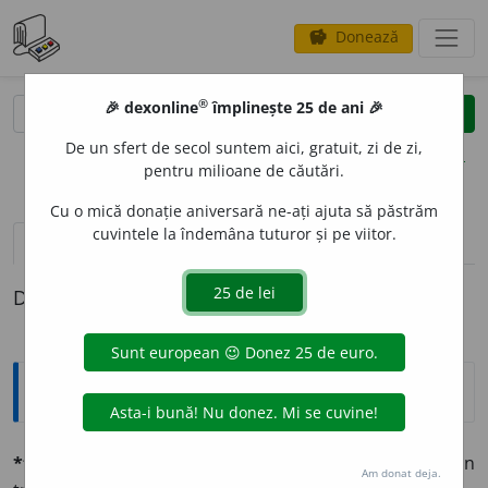
Donează
savings
®
®
🎉 dexonline
împlinește 25 de ani 🎉
caută
clear
search
De un sfert de secol suntem aici, gratuit, zi de zi,
opțiuni
pentru milioane de căutări.
Cu o mică donație aniversară ne-ați ajuta să păstrăm
cuvintele la îndemâna tuturor și pe viitor.
definiții (1)
Definiția cu ID-ul 730875:
Explicative DEX
*troháic, -ă
adj. (vgr.
trohaikós
).
Proz.
Compus din
Am donat deja.