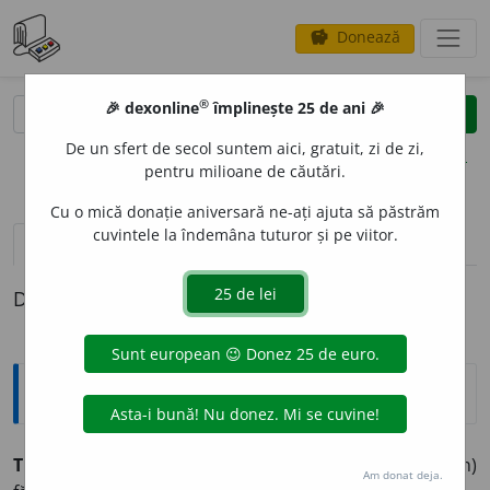
Donează
savings
®
®
🎉 dexonline
împlinește 25 de ani 🎉
caută
clear
search
De un sfert de secol suntem aici, gratuit, zi de zi,
opțiuni
pentru milioane de căutări.
Cu o mică donație aniversară ne-ați ajuta să păstrăm
cuvintele la îndemâna tuturor și pe viitor.
pronunție
(1)
volume_up
definiții (1)
Definiția cu ID-ul 935711:
Explicative DEX
TRENCI,
trenciuri,
s. n.
Pardesiu (cu croială de raglan)
Am donat deja.