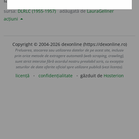
făcut dintr-o stofă specială, impermeabilă.
sursa:
DLRLC (1955-1957)
adăugată de
LauraGellner
acțiuni
Copyright © 2004-2026 dexonline (https://dexonline.ro)
Preluarea, stocarea sau utilizarea datelor de pe acest site, inclusiv
prin orice metode de extragere automată (web scraping, crawling),
sunt strict interzise fără acordul nostru prealabil scris, cu excepția
seturilor de date oferite oficial spre utilizare publică (vezi licența).
licență
confidențialitate
găzduit de
Hosterion