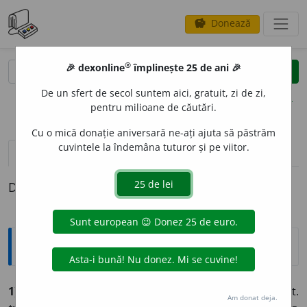
Donează
savings
®
®
🎉 dexonline
împlinește 25 de ani 🎉
caută
clear
search
De un sfert de secol suntem aici, gratuit, zi de zi,
opțiuni
pentru milioane de căutări.
Cu o mică donație aniversară ne-ați ajuta să păstrăm
cuvintele la îndemâna tuturor și pe viitor.
pronunție
(50)
volume_up
definiții (1)
Definiția cu ID-ul 725200:
Explicative DEX
1) *tráfic
n., pl.
e,
și
trafíc
n., pl.
urĭ
(fr.
trafic,
d. it.
Am donat deja.