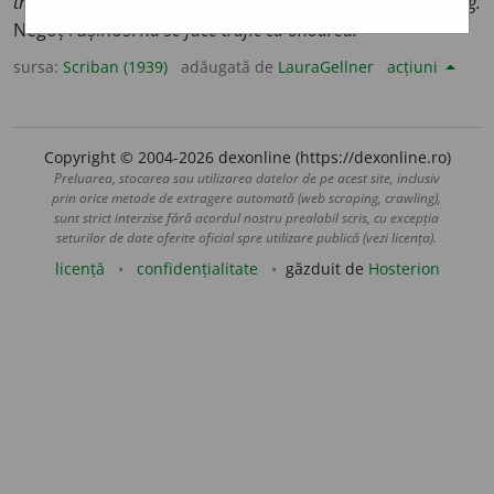
tráffico
). Negoț cu țărĭ depărtate:
trafic de cereale. Fig.
Negoț rușinos:
nu se face trafic cu onoarea!
sursa:
Scriban (1939)
adăugată de
LauraGellner
acțiuni
Copyright © 2004-2026 dexonline (https://dexonline.ro)
Preluarea, stocarea sau utilizarea datelor de pe acest site, inclusiv
prin orice metode de extragere automată (web scraping, crawling),
sunt strict interzise fără acordul nostru prealabil scris, cu excepția
seturilor de date oferite oficial spre utilizare publică (vezi licența).
licență
confidențialitate
găzduit de
Hosterion