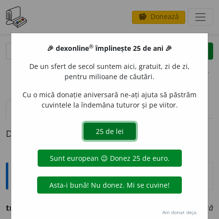
Donează
savings
®
®
🎉 dexonline
împlinește 25 de ani 🎉
caută
clear
search
De un sfert de secol suntem aici, gratuit, zi de zi,
opțiuni
pentru milioane de căutări.
Cu o mică donație aniversară ne-ați ajuta să păstrăm
cuvintele la îndemâna tuturor și pe viitor.
pronunție
(1)
volume_up
definiții (1)
Definiția cu ID-ul 289163:
Ortografice DOOM
tracas
a
vb., ind. prez. 1 sg.
tracas
e
z,
3 sg. și pl.
tracase
a
ză
Am donat deja.