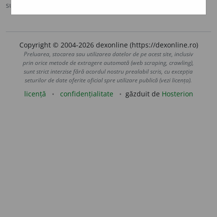
sursa:
Ortografic (2002)
adăugată de
siveco
acțiuni
Copyright © 2004-2026 dexonline (https://dexonline.ro)
Preluarea, stocarea sau utilizarea datelor de pe acest site, inclusiv
prin orice metode de extragere automată (web scraping, crawling),
sunt strict interzise fără acordul nostru prealabil scris, cu excepția
seturilor de date oferite oficial spre utilizare publică (vezi licența).
licență
confidențialitate
găzduit de
Hosterion