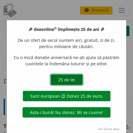
Donează
savings
®
®
🎉 dexonline
împlinește 25 de ani 🎉
caută
clear
search
De un sfert de secol suntem aici, gratuit, zi de zi,
opțiuni
pentru milioane de căutări.
Cu o mică donație aniversară ne-ați ajuta să păstrăm
cuvintele la îndemâna tuturor și pe viitor.
pronunție
(50)
volume_up
definiții (1)
Definiția cu ID-ul 1046681:
Sinonime
TOT
adj.
,
s.
,
adv.
1.
adj.
complet, deplin, integral, întreg,
Am donat deja.