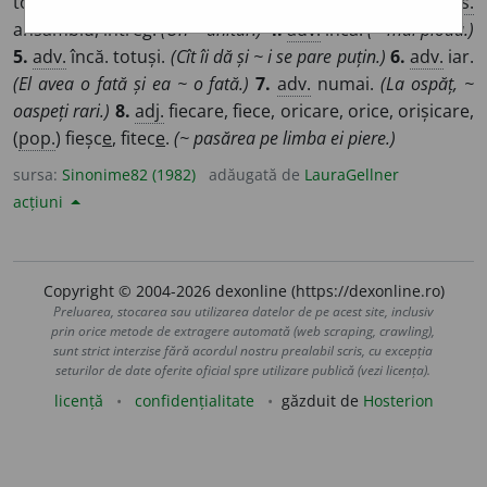
total.
(Care este suma ~?)
2.
adj.
întreg.
(~ Muntenia.)
3.
s.
ansamblu, întreg.
(Un ~ unitar.)
4.
adv.
încă.
(~ mai plouă.)
5.
adv.
încă. totuși.
(Cît îi dă și ~ i se pare puțin.)
6.
adv.
iar.
(El avea o fată și ea ~ o fată.)
7.
adv.
numai.
(La ospăț, ~
oaspeți rari.)
8.
adj.
fiecare, fiece, oricare, orice, orișicare,
(
pop.
) fieșc
e
, fitec
e
.
(~ pasărea pe limba ei piere.)
sursa:
Sinonime82 (1982)
adăugată de
LauraGellner
acțiuni
Copyright © 2004-2026 dexonline (https://dexonline.ro)
Preluarea, stocarea sau utilizarea datelor de pe acest site, inclusiv
prin orice metode de extragere automată (web scraping, crawling),
sunt strict interzise fără acordul nostru prealabil scris, cu excepția
seturilor de date oferite oficial spre utilizare publică (vezi licența).
licență
confidențialitate
găzduit de
Hosterion