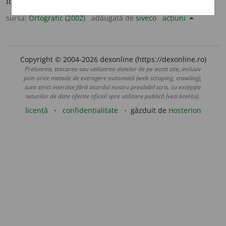
top
e
niei;
pl.
top
e
nii,
art.
top
e
niile
(sil.
-ni-i-
)
sursa:
Ortografic (2002)
adăugată de
siveco
acțiuni
Copyright © 2004-2026 dexonline (https://dexonline.ro)
Preluarea, stocarea sau utilizarea datelor de pe acest site, inclusiv
prin orice metode de extragere automată (web scraping, crawling),
sunt strict interzise fără acordul nostru prealabil scris, cu excepția
seturilor de date oferite oficial spre utilizare publică (vezi licența).
licență
confidențialitate
găzduit de
Hosterion