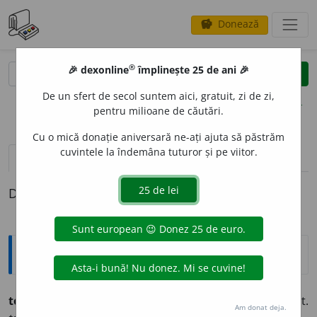
Donează
savings
®
®
🎉 dexonline
împlinește 25 de ani 🎉
caută
clear
search
De un sfert de secol suntem aici, gratuit, zi de zi,
opțiuni
pentru milioane de căutări.
Cu o mică donație aniversară ne-ați ajuta să păstrăm
cuvintele la îndemâna tuturor și pe viitor.
definiții (1)
Definiția cu ID-ul 288982:
Ortografice DOOM
top
e
nie
s. f. (sil.
-ni-e
), art.
top
e
nia
(sil.
-ni-a
), g.-d. art.
Am donat deja.